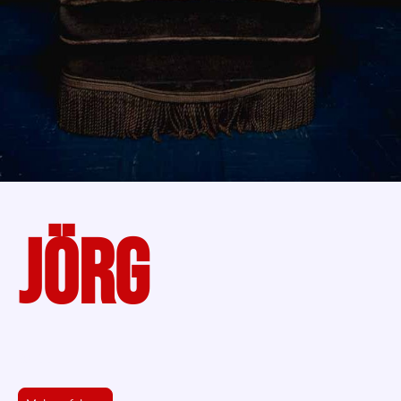
JÖRG
BASS